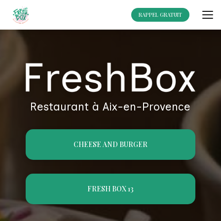
Aller
au
RAPPEL GRATUIT
contenu
principal
Restaurant à Aix-en-Provence
CHEESE AND BURGER
FRESH BOX 13