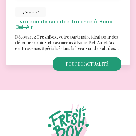
26/06/2026
Traiteur pour un séminaire à Aix-en-
Provence
Des menus variés pour tous les goûtsChez
FreshBox
,
nous comprenons l'importance de proposer des
options culinaires qui répondent aux besoins et
préférences de chacun. C'est pourquoi…
TOUTE L'ACTUALITÉ