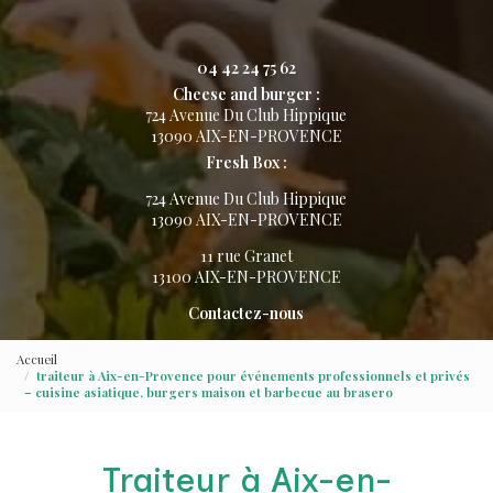
04 42 24 75 62
Cheese and burger :
724 Avenue Du Club Hippique
13090 AIX-EN-PROVENCE
Fresh Box :
724 Avenue Du Club Hippique
13090 AIX-EN-PROVENCE
11 rue Granet
13100 AIX-EN-PROVENCE
Contactez-nous
Accueil
traiteur à Aix-en-Provence pour événements professionnels et privés
– cuisine asiatique, burgers maison et barbecue au brasero
Traiteur à Aix-en-