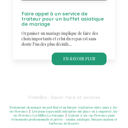
Faire appel à un service de
traiteur pour un buffet asiatique
de mariage
Organiser un mariage implique de faire des
choix importants et celui du repas est sans
doute l’un des plus décisifs....
EN SAVOIR PLUS
FreshBox : Savoir-faire et services
Restaurant où manger un pad thaï et un burger végétarien entre amis à Aix-
en-Provence
|
Livraison repas midi entreprise sur place ou à emporter Aix-
en-Provence Les Milles La Duranne
|
traiteur à Aix-en-Provence pour
événements professionnels et privés – cuisine asiatique, burgers maison et
barbecue au brasero