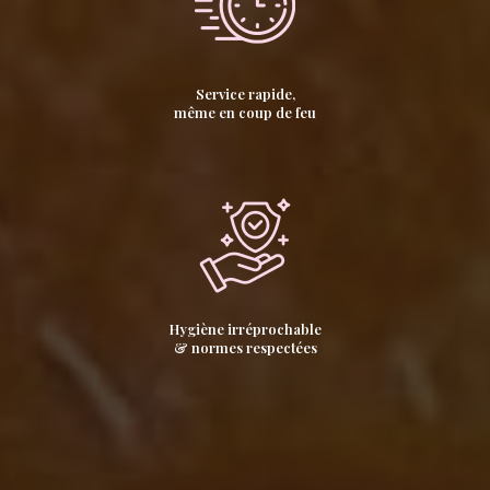
Service rapide,
même en coup de feu
Hygiène irréprochable
& normes respectées