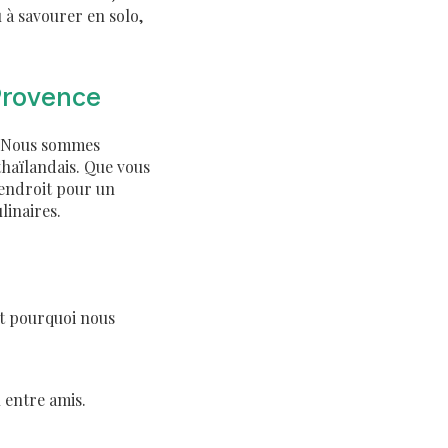
u à savourer en solo,
Provence
t. Nous sommes
 thaïlandais. Que vous
 endroit pour un
linaires.
st pourquoi nous
 entre amis.