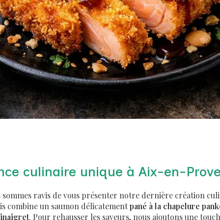
nce culinaire unique à Aix-en-Prov
s sommes ravis de vous présenter notre dernière création culi
quis combine un saumon délicatement
pané à la chapelure pan
inaigret
. Pour rehausser les saveurs, nous ajoutons une touc