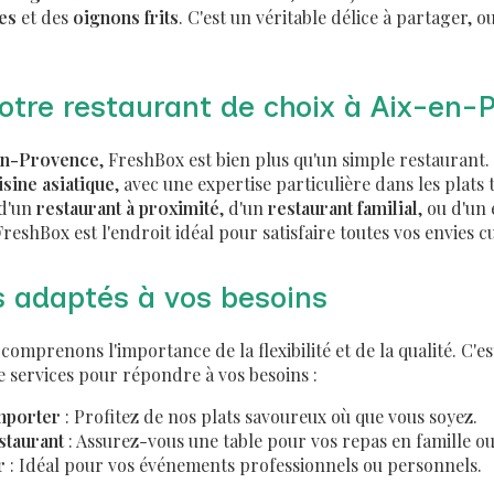
es
et des
oignons frits
. C'est un véritable délice à partager, o
votre restaurant de choix à Aix-en-
en-Provence
, FreshBox est bien plus qu'un simple restauran
isine asiatique
, avec une expertise particulière dans les plats
 d'un
restaurant à proximité
, d'un
restaurant familial
, ou d'un
FreshBox est l'endroit idéal pour satisfaire toutes vos envies cu
s adaptés à vos besoins
omprenons l'importance de la flexibilité et de la qualité. C'e
e services pour répondre à vos besoins :
mporter
: Profitez de nos plats savoureux où que vous soyez.
staurant
: Assurez-vous une table pour vos repas en famille ou
r
: Idéal pour vos événements professionnels ou personnels.