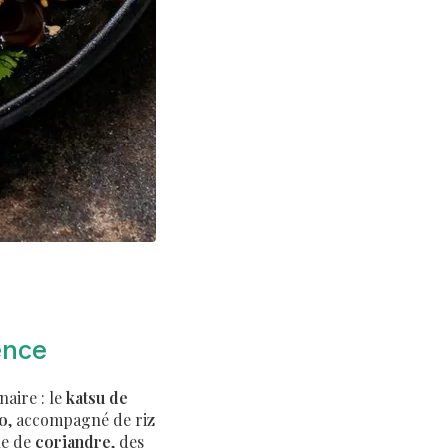
ence
naire : le
katsu de
ko
, accompagné de riz
he de
coriandre
, des