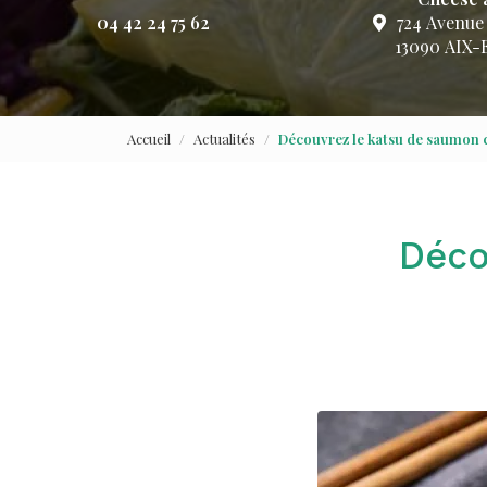
04 42 24 75 62
724 Avenue
13090 AIX
Accueil
Actualités
Découvrez le katsu de saumon 
Déco