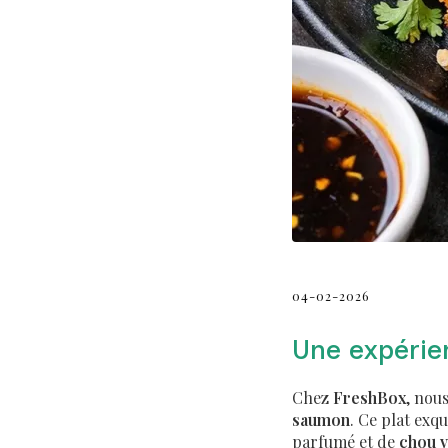
04-02-2026
Une expérie
Chez
FreshBox
, nou
saumon
. Ce plat ex
parfumé et de
chou v