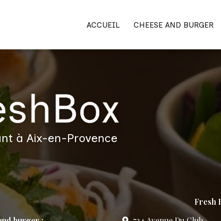
ACCUEIL
CHEESE AND BURGER
nt à Aix-en-Provence
Fresh B
nd burger :
724 Avenue Du Club