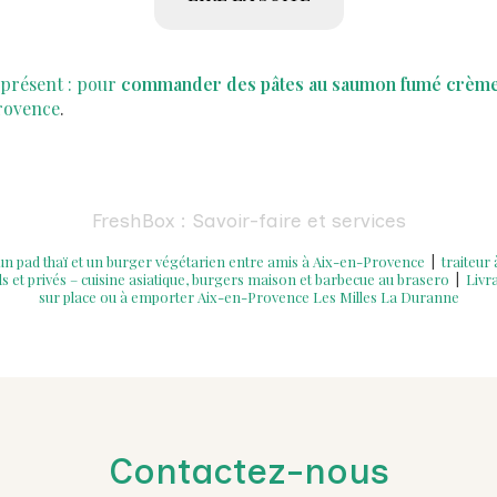
 présent : pour
commander des pâtes au saumon fumé crème e
rovence
.
FreshBox : Savoir-faire et services
n pad thaï et un burger végétarien entre amis à Aix-en-Provence
|
traiteur
et privés – cuisine asiatique, burgers maison et barbecue au brasero
|
Livr
sur place ou à emporter Aix-en-Provence Les Milles La Duranne
Contactez-nous