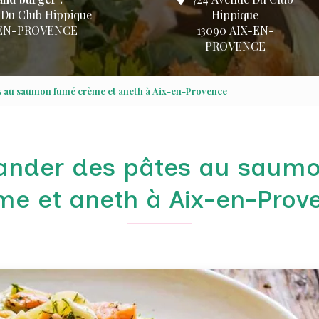
 Du Club Hippique
Hippique
-EN-PROVENCE
13090 AIX-EN-
PROVENCE
 au saumon fumé crème et aneth à Aix-en-Provence
der des pâtes au saum
me et aneth à Aix-en-Prov