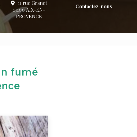
11 rue Granet
Contactez-nous
13100 AIX-EN-
PROVENCE
on fumé
ence