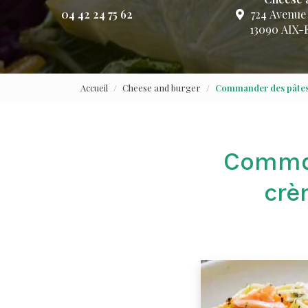
04 42 24 75 62
724 Avenue
13090 AIX
Accueil
Cheese and burger
Commander des pâtes
Comman
crè