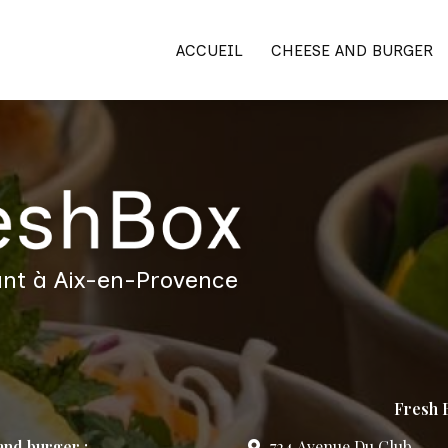
ACCUEIL
CHEESE AND BURGER
nt à Aix-en-Provence
Fresh B
nd burger :
724 Avenue Du Club