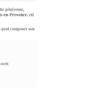
tte généreuse,
Aix-en-Provence,
est
n peut composer son
’aneth