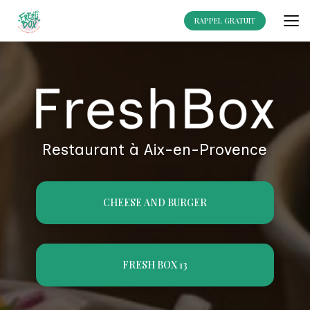
Aller
au
RAPPEL GRATUIT
contenu
principal
Restaurant à Aix-en-Provence
CHEESE AND BURGER
FRESH BOX 13