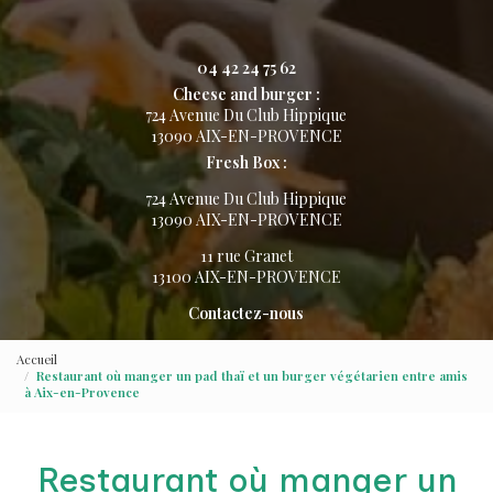
04 42 24 75 62
Cheese and burger :
724 Avenue Du Club Hippique
13090 AIX-EN-PROVENCE
Fresh Box :
724 Avenue Du Club Hippique
13090 AIX-EN-PROVENCE
11 rue Granet
13100 AIX-EN-PROVENCE
Contactez-nous
Accueil
Restaurant où manger un pad thaï et un burger végétarien entre amis
à Aix-en-Provence
Restaurant où manger un