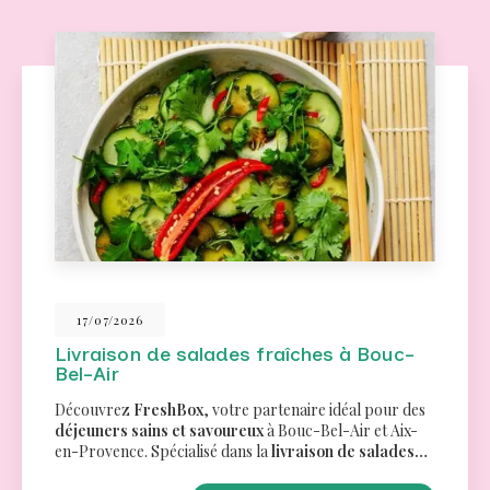
26/06/2026
Traiteur pour un séminaire à Aix-en-
Provence
Des menus variés pour tous les goûtsChez
FreshBox
,
nous comprenons l'importance de proposer des
options culinaires qui répondent aux besoins et
préférences de chacun. C'est pourquoi…