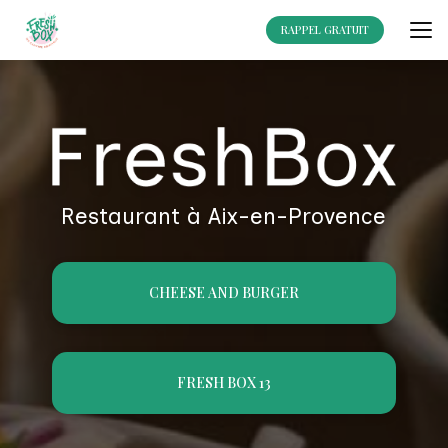
Aller
au
RAPPEL GRATUIT
contenu
principal
Restaurant à Aix-en-Provence
CHEESE AND BURGER
FRESH BOX 13