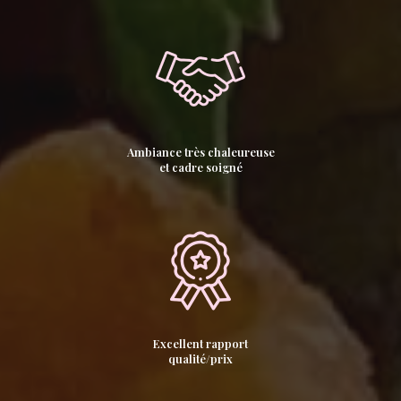
Ambiance très chaleureuse
et cadre soigné
Excellent rapport
qualité/prix