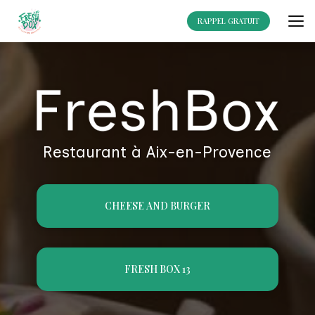
Aller
au
RAPPEL GRATUIT
contenu
principal
Restaurant à Aix-en-Provence
CHEESE AND BURGER
FRESH BOX 13