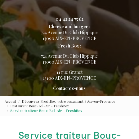
04 42 24 75 62
Cheese and burger :
724 Avenue Du Club Hippique
13090 AIX-EN-PROVENCE
Fresh Box :
724 Avenue Du Club Hippique
13090 AIX-EN-PROVENCE
11 rue Granet
13100 AIX-EN-PROVENCE
Contactez-nous
Accueil
Découvrez FreshBox, votre restaurant à Aix-en-Provence
Restaurant Bouc-Bel-Air - FreshBox
Service traiteur Bouc-Bel-Air - FreshBox
Service traiteur Bouc-