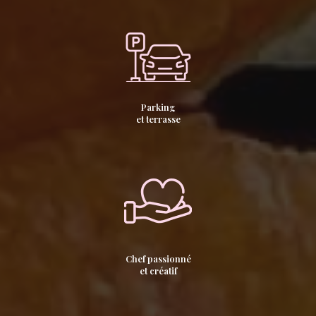
Parking
et terrasse
Chef passionné
et créatif