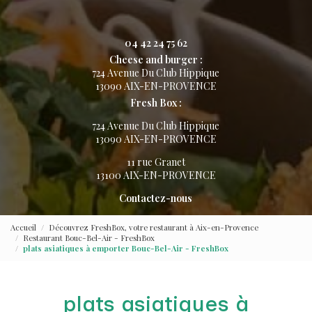
04 42 24 75 62
Cheese and burger :
724 Avenue Du Club Hippique
13090 AIX-EN-PROVENCE
Fresh Box :
724 Avenue Du Club Hippique
13090 AIX-EN-PROVENCE
11 rue Granet
13100 AIX-EN-PROVENCE
Contactez-nous
Accueil
Découvrez FreshBox, votre restaurant à Aix-en-Provence
Restaurant Bouc-Bel-Air - FreshBox
plats asiatiques à emporter Bouc-Bel-Air - FreshBox
plats asiatiques à