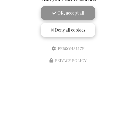
OK, accept all
Téléphone
Message
Deny all cookies
PERSONALIZE
PRIVACY POLICY
J'autorise ce site à conserver l'ensemble des données transmises dans ce formulaire
pour faciliter le suivi et le traitement de ma demande.
(Aucune exploitation
commerciale ne sera faite des données conservées. Voir notre
politique de confidentialité
)