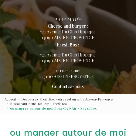
04 42 24 75 62
Cheese and burger :
724 Avenue Du Club Hippique
13090 AIX-EN-PROVENCE
Fresh Box :
724 Avenue Du Club Hippique
13090 AIX-EN-PROVENCE
11 rue Granet
13100 AIX-EN-PROVENCE
Contactez-nous
Accueil
Découvrez FreshBox, votre restaurant à Aix-en-Provence
Restaurant Bouc-Bel-Air - FreshBox
ou manger autour de moi Bouc-Bel-Air - FreshBox
ou manger autour de moi