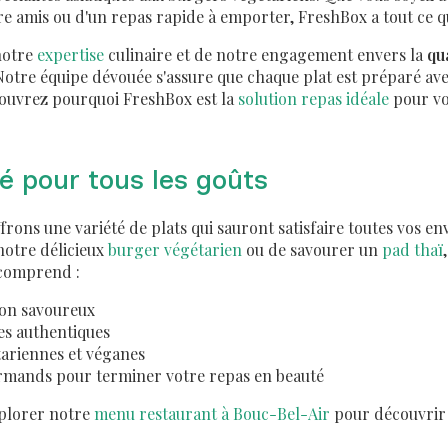
 amis ou d'un repas rapide à emporter, FreshBox a tout ce qu'
notre
expertise
culinaire et de notre engagement envers la
qu
Notre équipe dévouée s'assure que chaque plat est préparé ave
écouvrez pourquoi FreshBox est la
solution repas idéale
pour vo
é pour tous les goûts
rons une variété de plats qui sauront satisfaire toutes vos env
notre délicieux
burger végétarien
ou de savourer un
pad thaï
 comprend :
on savoureux
ues authentiques
tariennes et véganes
rmands pour terminer votre repas en beauté
xplorer notre
menu restaurant à Bouc-Bel-Air
pour découvrir 