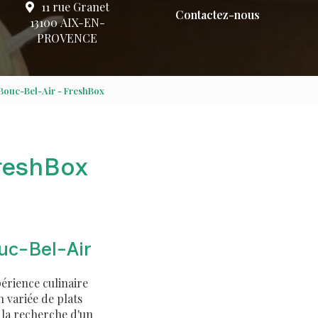
11 rue Granet
Contactez-nous
13100 AIX-EN-
PROVENCE
 Bouc-Bel-Air - FreshBox
FreshBox
uc-Bel-Air
érience culinaire
 variée de plats
à la recherche d'un