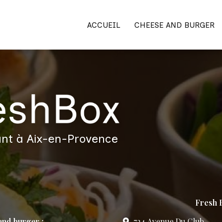
ACCUEIL
CHEESE AND BURGER
nt à Aix-en-Provence
Fresh B
nd burger :
724 Avenue Du Club