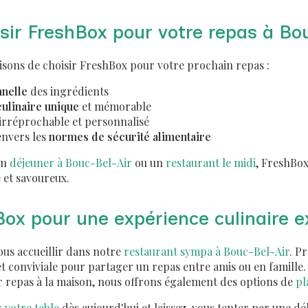
sir FreshBox pour votre repas à Bo
isons de choisir FreshBox pour votre prochain repas :
nnelle
des ingrédients
ulinaire unique
et mémorable
 irréprochable et personnalisé
nvers les
normes de sécurité alimentaire
un
déjeuner à Bouc-Bel-Air
ou un
restaurant le midi
, FreshBox
 et savoureux.
Box pour une expérience culinaire e
ous accueillir dans notre
restaurant sympa à Bouc-Bel-Air
. P
 conviviale pour partager un repas entre amis ou en famille.
r repas à la maison, nous offrons également des options de
pl
 votre table
dès aujourd'hui et laissez-vous tenter par une dé