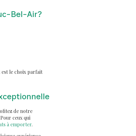
uc-Bel-Air?
 est le choix parfait
xceptionnelle
rofitez de notre
 Pour ceux qui
ats à emporter
.
licieuse expérience