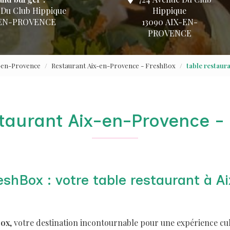
 Du Club Hippique
Hippique
-EN-PROVENCE
13090 AIX-EN-
PROVENCE
x-en-Provence
Restaurant Aix-en-Provence - FreshBox
table restaur
staurant Aix-en-Provence -
shBox : votre table restaurant à A
Box
, votre destination incontournable pour une expérience cu