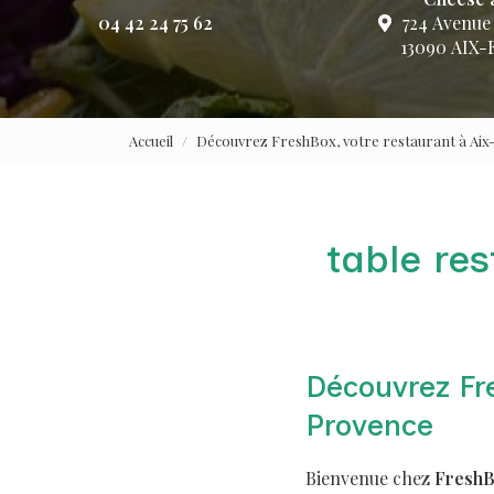
04 42 24 75 62
724 Avenue
13090 AIX
Accueil
Découvrez FreshBox, votre restaurant à Ai
table re
Découvrez Fre
Provence
Bienvenue chez
Fresh