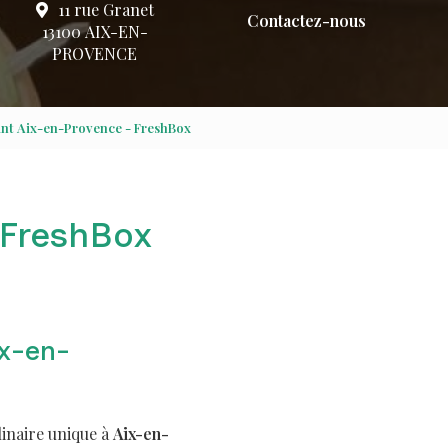
11 rue Granet
Contactez-nous
13100 AIX-EN-
PROVENCE
ant Aix-en-Provence - FreshBox
 FreshBox
ix-en-
linaire unique à
Aix-en-