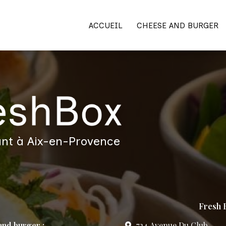
ACCUEIL
CHEESE AND BURGER
nt à Aix-en-Provence
Fresh B
nd burger :
724 Avenue Du Club