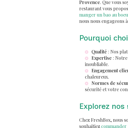
Provence
. Que vous so
restaurant vous propose
manger un bao au boeu
nous nous engageons à o
Pourquoi choi
Qualité
: Nos plat
Expertise
: Notre
inoubliable.
Engagement clie
chaleureux.
Normes de sécur
sécurité et votre con
Explorez nos 
Chez FreshBox, nous som
souhaitiez
commander d