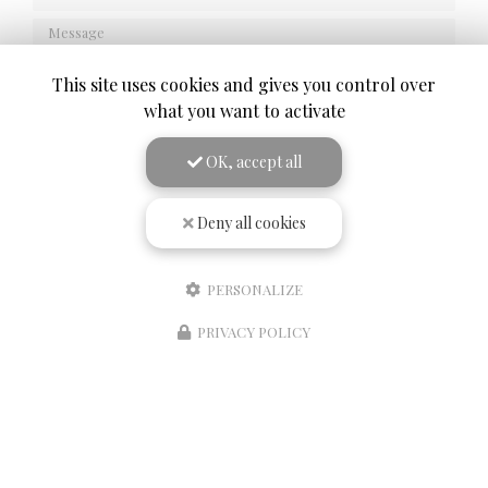
Message
This site uses cookies and gives you control over
what you want to activate
OK, accept all
J'autorise ce site à conserver l'ensemble des données transmises dans ce formulaire
pour faciliter le suivi et le traitement de ma demande.
(Aucune exploitation
Deny all cookies
commerciale ne sera faite des données conservées. Voir notre
politique de confidentialité
)
PERSONALIZE
PRIVACY POLICY