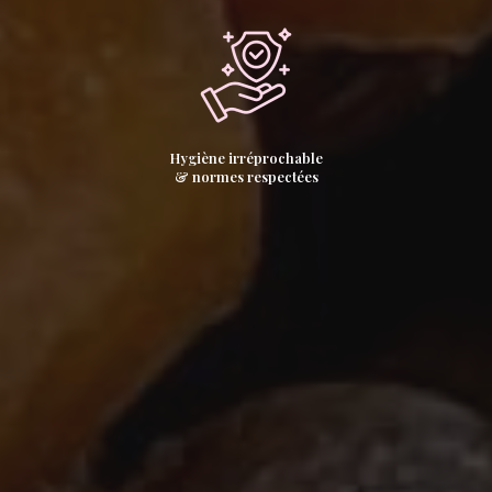
Hygiène irréprochable
& normes respectées