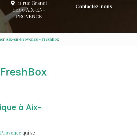
11 rue Granet
Contactez-nous
13100 AIX-EN-
PROVENCE
ner Aix-en-Provence - FreshBox
 FreshBox
ique à Aix-
-Provence
qui se