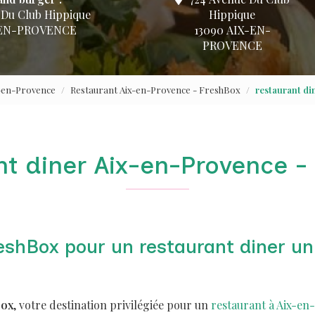
 Du Club Hippique
Hippique
-EN-PROVENCE
13090 AIX-EN-
PROVENCE
x-en-Provence
Restaurant Aix-en-Provence - FreshBox
restaurant di
nt diner Aix-en-Provence -
eshBox pour un restaurant diner un
Box
, votre destination privilégiée pour un
restaurant à Aix-en