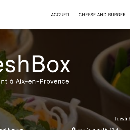
ACCUEIL
CHEESE AND BURGER
nt à Aix-en-Provence
Fresh B
nd burger :
724 Avenue Du Club