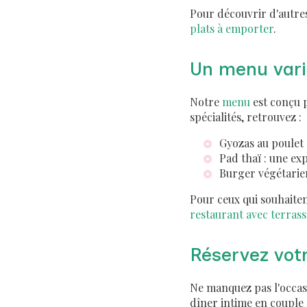
Pour découvrir d'autres
plats à emporter
.
Un menu varié
Notre
menu
est conçu p
spécialités, retrouvez :
Gyozas au poulet
Pad thaï : une ex
Burger végétarien
Pour ceux qui souhaite
restaurant avec terrass
Réservez vot
Ne manquez pas l'occas
dîner intime en couple