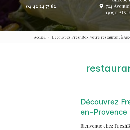
04 42 24 75 62
724 Avenue
13090 AIX
Accueil
Découvrez FreshBox, votre restaurant à Ai
restaura
Découvrez Fr
en-Provence
Bienvenue chez
Fresh