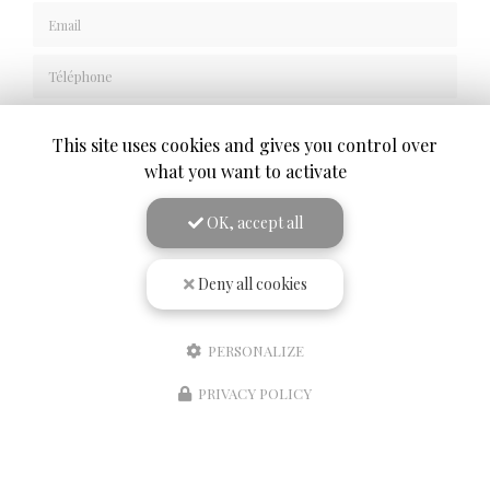
Email
Téléphone
Message
This site uses cookies and gives you control over
what you want to activate
OK, accept all
Deny all cookies
J'autorise ce site à conserver l'ensemble des données transmises dans ce formulaire
pour faciliter le suivi et le traitement de ma demande.
(Aucune exploitation
commerciale ne sera faite des données conservées. Voir notre
politique de confidentialité
)
PERSONALIZE
PRIVACY POLICY