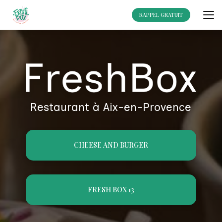
Aller
au
RAPPEL GRATUIT
contenu
principal
Restaurant à Aix-en-Provence
CHEESE AND BURGER
FRESH BOX 13