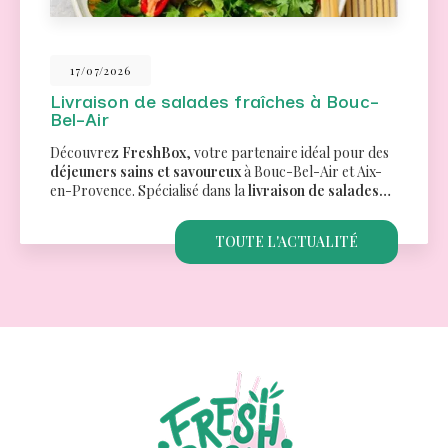
26/06/2026
Traiteur pour un séminaire à Aix-en-
Provence
Des menus variés pour tous les goûtsChez
FreshBox
,
nous comprenons l'importance de proposer des
options culinaires qui répondent aux besoins et
préférences de chacun. C'est pourquoi…
TOUTE L'ACTUALITÉ