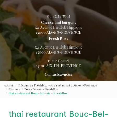
04 42 24 75 62
Cheese and burger :
724 Avenue Du Club Hippique
13090 AIX-EN-PROVENCE
Fresh Box :
724 Avenue Du Club Hippique
13090 AIX-EN-PROVENCE
11 rue Granet
13100 AIX-EN-PROVENCE
Contactez-nous
Accueil
Découvrez FreshBox, votre restaurant à Aix-en-Provence
Restaurant Bouc-Bel-Air - FreshBox
thai restaurant Bouc-Bel-Air - FreshBox
thai restaurant Bouc-Bel-