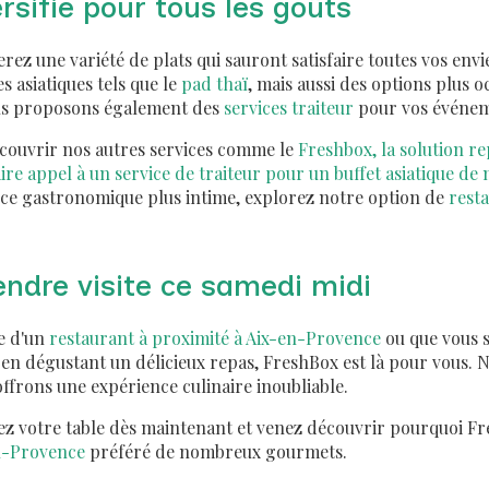
sifié pour tous les goûts
rez une variété de plats qui sauront satisfaire toutes vos env
 asiatiques tels que le
pad thaï
, mais aussi des options plus 
us proposons également des
services traiteur
pour vos événem
écouvrir nos autres services comme le
Freshbox, la solution re
aire appel à un service de traiteur pour un buffet asiatique de
ce gastronomique plus intime, explorez notre option de
resta
ndre visite ce samedi midi
e d'un
restaurant à proximité à Aix-en-Provence
ou que vous 
n dégustant un délicieux repas, FreshBox est là pour vous. N
offrons une expérience culinaire inoubliable.
ez votre table dès maintenant et venez découvrir pourquoi Fr
en-Provence
préféré de nombreux gourmets.