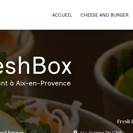
ACCUEIL
CHEESE AND BURGER
nt à Aix-en-Provence
Fresh B
nd burger :
724 Avenue Du Club