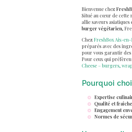
Bienvenue chez
Fresh
Situé au cœur de cette 
allie saveurs asiatique
burger végétarien
, Fr
Chez
FreshBox Aix-en-P
préparés avec des ingré
pour vous garantir des 
Pour ceux qui préfèren
Cheese – burgers, wraps
Pourquoi cho
Expertise culinai
Qualité et fraîch
Engagement enver
Normes de sécuri