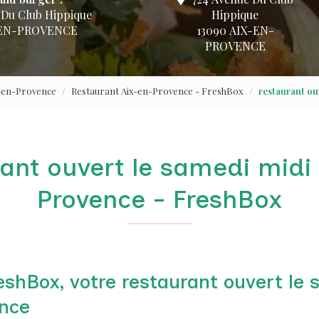
 Du Club Hippique
Hippique
-EN-PROVENCE
13090 AIX-EN-
PROVENCE
x-en-Provence
Restaurant Aix-en-Provence - FreshBox
restaurant ou
ant ouvert le samedi midi
Provence - FreshBox
shBox, votre restaurant ouvert le 
nce