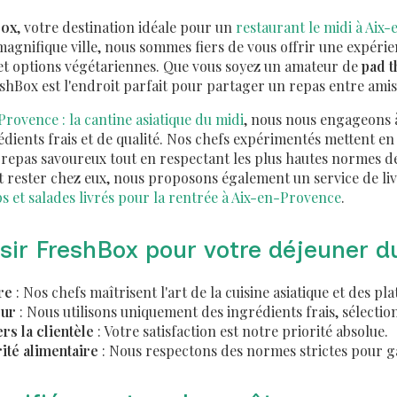
Box
, votre destination idéale pour un
restaurant le midi à Aix
magnifique ville, nous sommes fiers de vous offrir une expérie
s et options végétariennes. Que vous soyez un amateur de
pad t
eshBox est l'endroit parfait pour partager un repas entre amis
rovence : la cantine asiatique du midi
, nous nous engageons à
dients frais et de qualité. Nos chefs expérimentés mettent en
repas savoureux tout en respectant les plus hautes normes de
t rester chez eux, nous proposons également un service de li
 et salades livrés pour la rentrée à Aix-en-Provence
.
isir FreshBox pour votre déjeuner d
re
: Nos chefs maîtrisent l'art de la cuisine asiatique et des pla
eur
: Nous utilisons uniquement des ingrédients frais, sélectio
s la clientèle
: Votre satisfaction est notre priorité absolue.
té alimentaire
: Nous respectons des normes strictes pour ga